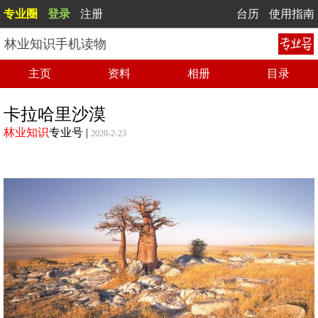
专业圈
登录
注册
台历
使用指南
林业知识手机读物
主页
资料
相册
目录
卡拉哈里沙漠
林业知识
专业号
|
2020-2-23